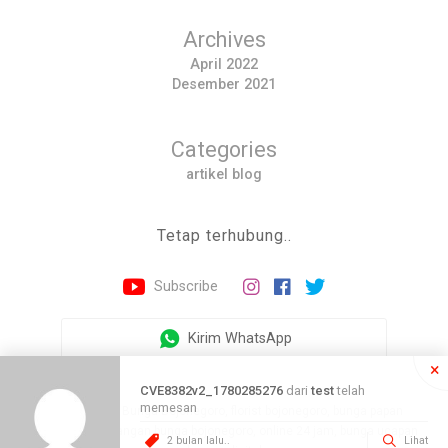
Archives
April 2022
Desember 2021
Categories
artikel blog
Tetap terhubung..
Subscribe
Kirim WhatsApp
×
CVE8382v2_1780285276
dari
test
telah
memesan
©2026 - Toko Bunga Bojonegoro, florist bojonegoro, bunga papan
bojonegoro, karangan bunga bojonegoro, online 24 jam, bunga ucapan
2 bulan lalu..
Lihat