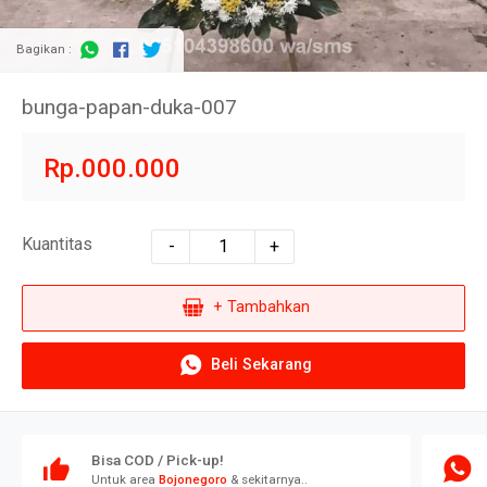
Bagikan :
bunga-papan-duka-007
Rp.000.000
Kuantitas
-
+
+ Tambahkan
Beli Sekarang
Bisa COD / Pick-up!
Untuk area
Bojonegoro
& sekitarnya..