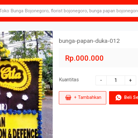
bunga-papan-duka-012
Rp.000.000
Kuantitas
-
+
+ Tambahkan
Beli S