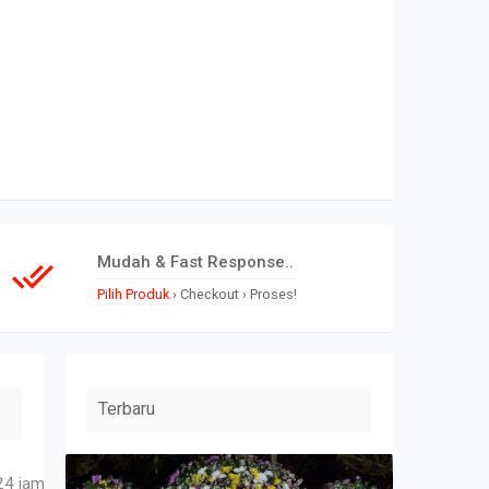
Mudah & Fast Response..
Pilih Produk
› Checkout › Proses!
Terbaru
›
›
bunga papan duka
4 jam, bunga ucapan benner digital
Produk