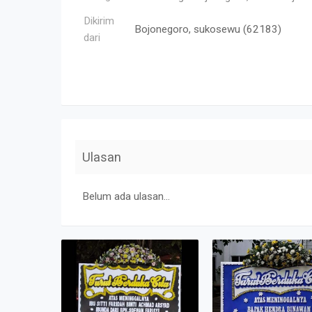
Dikirim
Bojonegoro, sukosewu (62183)
dari
Ulasan
Belum ada ulasan...